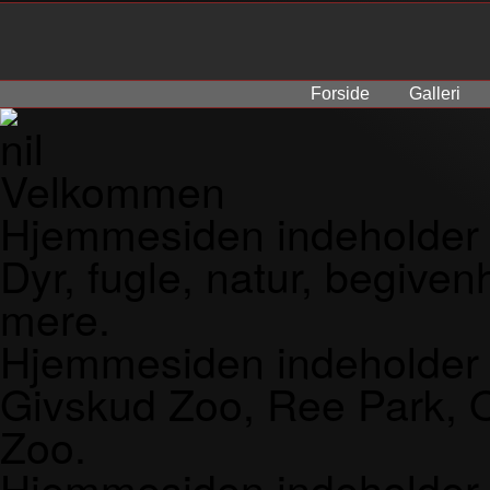
Forside
Galleri
Velkommen
Hjemmesiden indeholder fo
Dyr, fugle, natur, begive
mere.
Hjemmesiden indeholder b
Givskud Zoo, Ree Park,
Zoo.
Hjemmesiden indeholder og